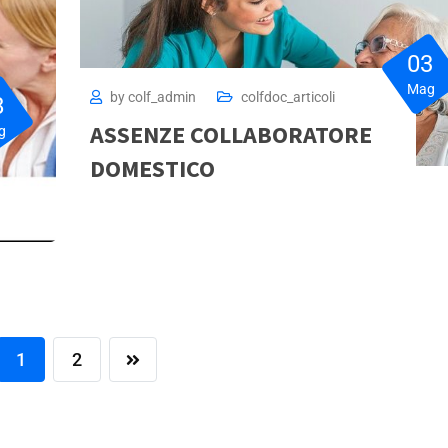
03
Mag
by
colf_admin
colfdoc_articoli
8
ASSENZE COLLABORATORE
g
DOMESTICO
1
2