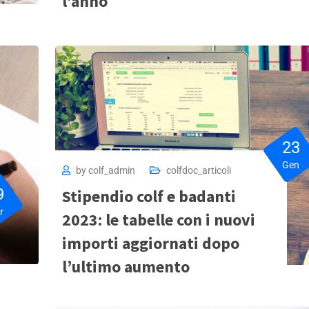
l’anno
23
Gen
by
colf_admin
colfdoc_articoli
9
Stipendio colf e badanti
r
2023: le tabelle con i nuovi
importi aggiornati dopo
l’ultimo aumento