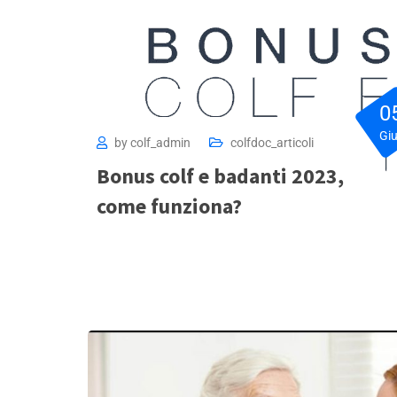
0
Gi
by
colf_admin
colfdoc_articoli
Bonus colf e badanti 2023,
come funziona?