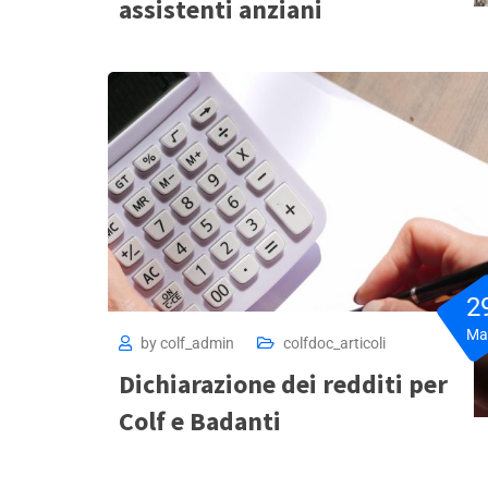
assistenti anziani
2
Ma
by
colf_admin
colfdoc_articoli
Dichiarazione dei redditi per
Colf e Badanti