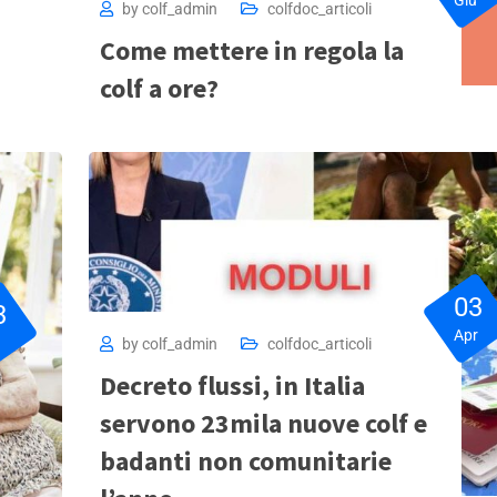
by
colf_admin
colfdoc_articoli
Come mettere in regola la
colf a ore?
03
3
Apr
u
by
colf_admin
colfdoc_articoli
Decreto flussi, in Italia
servono 23mila nuove colf e
badanti non comunitarie