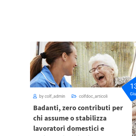
1
Gi
by
colf_admin
colfdoc_articoli
Badanti, zero contributi per
chi assume o stabilizza
lavoratori domestici e