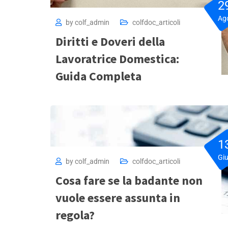
2
Ag
by
colf_admin
colfdoc_articoli
Diritti e Doveri della
Lavoratrice Domestica:
Guida Completa
1
Gi
by
colf_admin
colfdoc_articoli
Cosa fare se la badante non
vuole essere assunta in
regola?