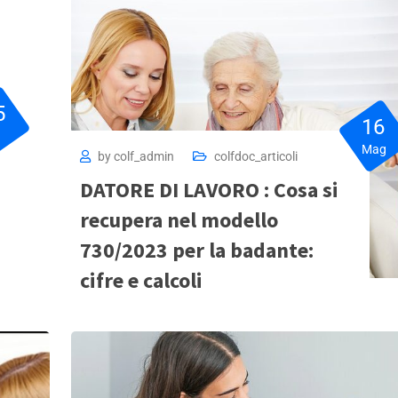
5
16
u
Mag
by
colf_admin
colfdoc_articoli
DATORE DI LAVORO : Cosa si
recupera nel modello
730/2023 per la badante:
cifre e calcoli