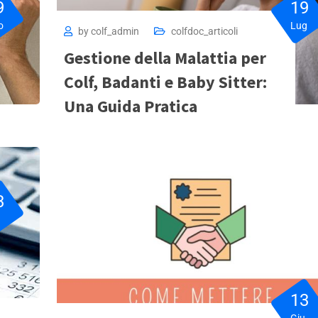
9
19
o
Lug
by
colf_admin
colfdoc_articoli
Gestione della Malattia per
Colf, Badanti e Baby Sitter:
Una Guida Pratica
3
u
13
Giu