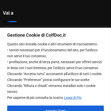
Vai a
Privacy Policy
Gestione Cookie di ColfDoc.it
Chi Siamo
Questo sito installa cookie e altri strumenti di tracciamento:
• tecnici necessari per il funzionamento del sito, per l'utilizzo
Contattaci
non serve il tuo consenso;
• profilazione, anche di terza parte, necessari per offrirti servizi
in linea con i tuoi interessi, per l'utilizzo serve il tuo consenso.
NewsLetter
Cliccando “Accetta tutto” acconsenti all'utilizzo di tutti i cookie.
Cliccando “Preferenze” potrai configurare le tue scelte.
Cliccando "Rifiuta e chiudi" verranno installati solo i cookie
Inserisci la tua Email per ricevere le nostre newsletter
tecnici.
Per saperne di più consulta la nostra
Leggi di Più
Accetta Tutti