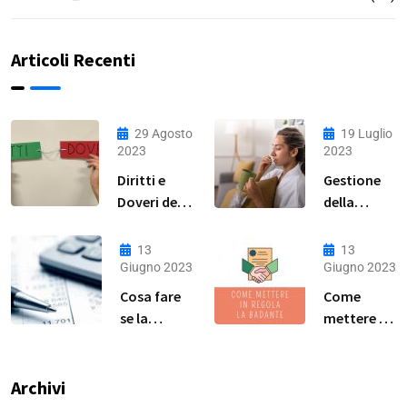
Articoli Recenti
29 Agosto
19 Luglio
2023
2023
Diritti e
Gestione
Doveri della
della
Lavoratrice
Malattia
Domestica:
per Colf,
13
13
Guida
Badanti e
Giugno 2023
Giugno 2023
Completa
Baby
Cosa fare
Come
Sitter: Una
se la
mettere in
Guida
badante
regola la
Pratica
non vuole
colf a ore?
essere
Archivi
assunta in