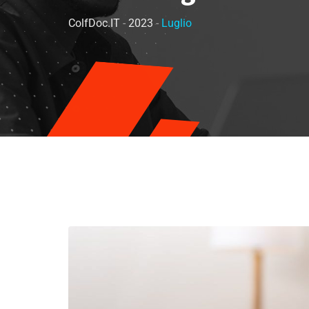
ColfDoc.IT
-
2023
-
Luglio