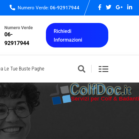
Numero Verde:
06-92917944
Numero Verde
Richiedi
06-
Informazioni
92917944
ca Le Tue Buste Paghe