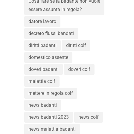
Cosa fare se la badante non vuole
essere assunta in regola?
datore lavoro
decreto flussi bandati
diritti badanti
diritti colf
domestico assente
doveri badanti
doveri colf
malattia colf
mettere in regola colf
news badanti
news badanti 2023
news colf
news malattia badanti