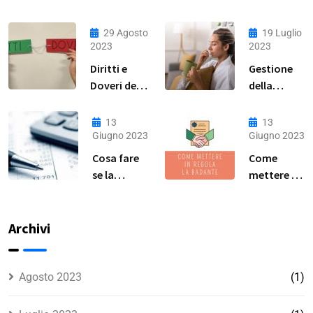
29 Agosto
19 Luglio
2023
2023
Diritti e
Gestione
Doveri della
della
Lavoratrice
Malattia
Domestica:
per Colf,
13
13
Guida
Badanti e
Giugno 2023
Giugno 2023
Completa
Baby
Cosa fare
Come
Sitter: Una
se la
mettere in
Guida
badante
regola la
Pratica
non vuole
colf a ore?
essere
Archivi
assunta in
regola?
Agosto 2023
(1)