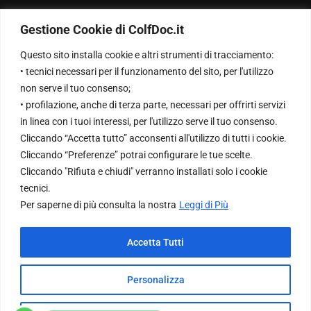
Privacy Policy
Gestione Cookie di ColfDoc.it
Chi Siamo
Questo sito installa cookie e altri strumenti di tracciamento:
• tecnici necessari per il funzionamento del sito, per l'utilizzo
Contattaci
non serve il tuo consenso;
• profilazione, anche di terza parte, necessari per offrirti servizi
in linea con i tuoi interessi, per l'utilizzo serve il tuo consenso.
NewsLetter
Cliccando “Accetta tutto” acconsenti all'utilizzo di tutti i cookie.
Cliccando “Preferenze” potrai configurare le tue scelte.
Cliccando "Rifiuta e chiudi" verranno installati solo i cookie
Inserisci la tua Email per ricevere le nostre newsletter
tecnici.
Per saperne di più consulta la nostra
Leggi di Più
Accetta Tutti
© 2023 All Rights Reserved By
EM Software
Personalizza
Infrastructure