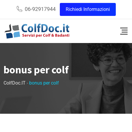
06-92917944
Richiedi Informazioni
bonus per colf
ColfDoc.IT
-
bonus per colf