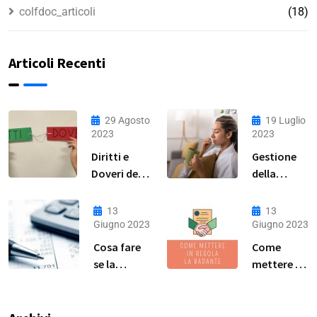
colfdoc_articoli
(18)
Articoli Recenti
29 Agosto
19 Luglio
2023
2023
Diritti e
Gestione
Doveri della
della
Lavoratrice
Malattia
Domestica:
per Colf,
13
13
Guida
Badanti e
Giugno 2023
Giugno 2023
Completa
Baby
Cosa fare
Come
Sitter: Una
se la
mettere in
Guida
badante
regola la
Pratica
non vuole
colf a ore?
essere