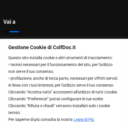
Vai a
Privacy Policy
Gestione Cookie di ColfDoc.it
Chi Siamo
Questo sito installa cookie e altri strumenti di tracciamento:
• tecnici necessari per il funzionamento del sito, per l'utilizzo
Contattaci
non serve il tuo consenso;
• profilazione, anche di terza parte, necessari per offrirti servizi
in linea con i tuoi interessi, per l'utilizzo serve il tuo consenso.
NewsLetter
Cliccando “Accetta tutto” acconsenti all'utilizzo di tutti i cookie.
Cliccando “Preferenze” potrai configurare le tue scelte.
Cliccando "Rifiuta e chiudi" verranno installati solo i cookie
Inserisci la tua Email per ricevere le nostre newsletter
tecnici.
Per saperne di più consulta la nostra
Leggi di Più