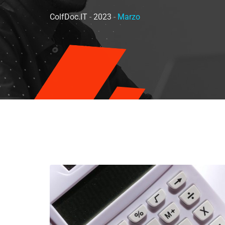
ColfDoc.IT
-
2023
-
Marzo