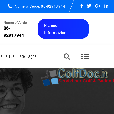
Numero Verde:
06-92917944
Numero Verde
Richiedi
06-
Informazioni
92917944
ca Le Tue Buste Paghe