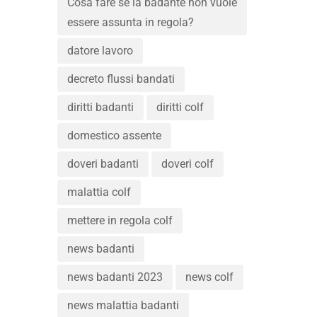
Cosa fare se la badante non vuole
essere assunta in regola?
datore lavoro
decreto flussi bandati
diritti badanti
diritti colf
domestico assente
doveri badanti
doveri colf
malattia colf
mettere in regola colf
news badanti
news badanti 2023
news colf
news malattia badanti