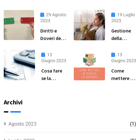
29 Agosto
19 Luglio
2023
2023
Diritti e
Gestione
Doveri della
della
Lavoratrice
Malattia
Domestica:
per Colf,
13
13
Guida
Badanti e
Giugno 2023
Giugno 2023
Completa
Baby
Cosa fare
Come
Sitter: Una
se la
mettere in
Guida
badante
regola la
Pratica
non vuole
colf a ore?
essere
Archivi
assunta in
regola?
Agosto 2023
(1)