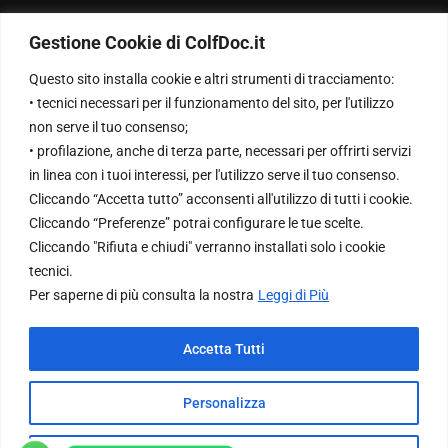
Privacy Policy
Gestione Cookie di ColfDoc.it
Chi Siamo
Questo sito installa cookie e altri strumenti di tracciamento:
• tecnici necessari per il funzionamento del sito, per l'utilizzo
Contattaci
non serve il tuo consenso;
• profilazione, anche di terza parte, necessari per offrirti servizi
in linea con i tuoi interessi, per l'utilizzo serve il tuo consenso.
NewsLetter
Cliccando “Accetta tutto” acconsenti all'utilizzo di tutti i cookie.
Cliccando “Preferenze” potrai configurare le tue scelte.
Cliccando "Rifiuta e chiudi" verranno installati solo i cookie
Inserisci la tua Email per ricevere le nostre newsletter
tecnici.
Per saperne di più consulta la nostra
Leggi di Più
Accetta Tutti
© 2023 All Rights Reserved By
EM Software
Personalizza
Infrastructure