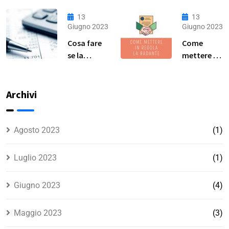
Lavoratrice
Malattia
Domestica:
per Colf,
13
13
Guida
Badanti e
Giugno 2023
Giugno 2023
Completa
Baby
Cosa fare
Come
Sitter: Una
se la
mettere in
Guida
badante
regola la
Pratica
non vuole
colf a ore?
essere
Archivi
assunta in
regola?
Agosto 2023
(1)
Luglio 2023
(1)
Giugno 2023
(4)
Maggio 2023
(3)