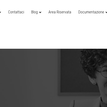
Contattaci
Blog
Area Riservata
Documentazione
stione ed Assistenza Contratto e Buste Paghe
sistenza Vertenze Conciliazioni Sindacali
costruzione Rapporto Lavoro Domestico
usto Inquadramento della Lavoratrice Domestica
zazione Lavoro Domestico Per Lavoratori extra EU
stenza Fiscale Lavoro Domestico
Simulazione Calcolo Inps Contributi