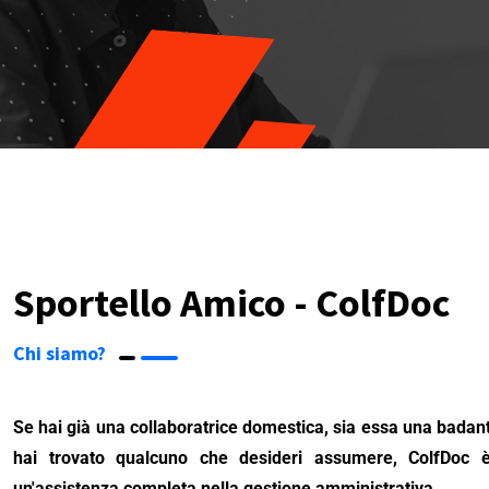
Sportello Amico - ColfDoc
Chi siamo?
Se hai già una collaboratrice domestica, sia essa una badant
hai trovato qualcuno che desideri assumere, ColfDoc è 
un'assistenza completa nella gestione amministrativa.