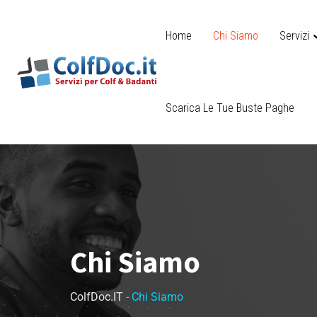
Home
Chi Siamo
Servizi
Ge
As
Ri
Gi
Regolariz
Assi
Scarica Le Tue Buste Paghe
Chi Siamo
ColfDoc.IT
-
Chi Siamo