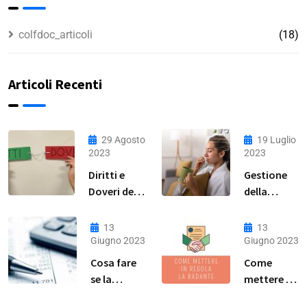
colfdoc_articoli
(18)
Articoli Recenti
29 Agosto
19 Luglio
2023
2023
Diritti e
Gestione
Doveri della
della
Lavoratrice
Malattia
Domestica:
per Colf,
13
13
Guida
Badanti e
Giugno 2023
Giugno 2023
Completa
Baby
Cosa fare
Come
Sitter: Una
se la
mettere in
Guida
badante
regola la
Pratica